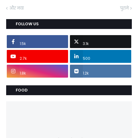
और नया
पुराने
FOLLOW US
1.5k
3.1k
2.7k
500
1.8k
1.2k
FOOD