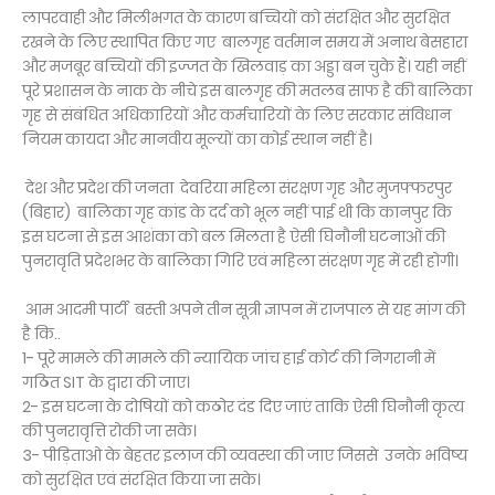
लापरवाही और मिलीभगत के कारण बच्चियों को संरक्षित और सुरक्षित
रखने के लिए स्थापित किए गए बालगृह वर्तमान समय में अनाथ बेसहारा
और मजबूर बच्चियों की इज्जत के खिलवाड़ का अड्डा बन चुके हैं। यही नहीं
पूरे प्रशासन के नाक के नीचे इस बालगृह की मतलब साफ है की बालिका
गृह से संबंधित अधिकारियों और कर्मचारियों के लिए सरकार संविधान
नियम कायदा और मानवीय मूल्यों का कोई स्थान नहीं है।
देश और प्रदेश की जनता देवरिया महिला संरक्षण गृह और मुजफ्फरपुर
(बिहार) बालिका गृह कांड के दर्द को भूल नहीं पाई थी कि कानपुर कि
इस घटना से इस आशंका को बल मिलता है ऐसी घिनौनी घटनाओं की
पुनरावृति प्रदेशभर के बालिका गिरि एवं महिला संरक्षण गृह में रही होगी।
आम आदमी पार्टी बस्ती अपने तीन सूत्री ज्ञापन में राजपाल से यह मांग की
है कि..
1- पूरे मामले की मामले की न्यायिक जांच हाई कोर्ट की निगरानी में
गठित SIT के द्वारा की जाए।
2- इस घटना के दोषियों को कठोर दंड दिए जाएं ताकि ऐसी घिनौनी कृत्य
की पुनरावृत्ति रोकी जा सके।
3- पीड़िताओ के बेहतर इलाज की व्यवस्था की जाए जिससे उनके भविष्य
को सुरक्षित एवं संरक्षित किया जा सके।