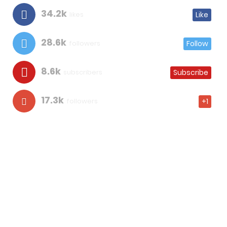
34.2k
likes
Like
28.6k
followers
Follow
8.6k
subscribers
Subscribe
17.3k
followers
+1