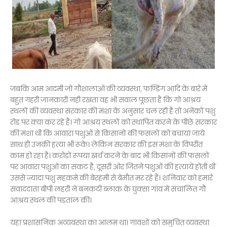
जबकि आम आदमी जो गौशालाओं की व्यवस्था, फण्डिंग आदि के बारे में
बहुत गहरी जानकारी नही रखता वह भी सवाल पूछता है कि गो आश्रय
स्थलों की व्यवस्था सरकार की मंशा के अनुसार चल रही है तो अनेकों पशु
रोड पर क्या कर रहे हैं। गो आश्रय स्थलों को स्थापित करने के पीछे सरकार
की मंशा थी कि आवारा पशुओं से किसानों की फसलों को बचाया जाये
साथ ही उनकी हत्या भी रूके। लेकिन सरकार की इस मंशा के विपरीत
काम हो रहा है। करोड़ों रूपया खर्च करने के बाद भी किसानों की फसलों
पर आवारा पशुओं का संकट है, दूसरी ओर जितने पशुओं की हत्यायें होती थीं
उससे ज्यादा पशु महकमे की बेरहमी से बेमौत मर रहे हैं। शनिवार को हमारे
संवाददाता बीपी लहरी ने बनकटी ब्लाक के घुक्सा गांव में संचालित गौ
आश्रय स्थल की पड़ताल की।
यहां प्रशासनिक अव्यवस्था का आलम था। गावंशों को समुचित व्यवस्था