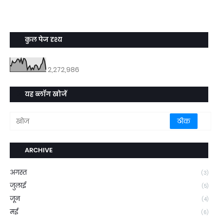
कुल पेज दृश्य
2,272,986
यह ब्लॉग खोजें
ARCHIVE
अगस्त
(3)
जुलाई
(5)
जून
(4)
मई
(6)