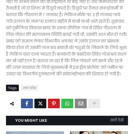
यहां गो आश्रय स्थल की बाउण्ड्रीवाल या बाड़़ नहीं है। चार कर्मचारियों की
तैनाती है जो दो शिफ्ट में डियूटी करते हैं। डियूटी पर तैनात सफाईकर्मी ने
बताया कि गौशाला में 7 जानवर हैं। लेकिन मौके पर 3 ही जानवर पाये
गये। इलाज के नाम पर डाक्टर महीने में कभी कभी आते रहते हैं। शुक्रवार
को दुबौलिया विकास खण्ड के रमना तौफीक गांव में स्थित गौशाला में
जिस गोवंश की मरणासन्न स्थिति बताई गयी थी, उसकी आज मौत हो गयी।
खबर को सज्ञान लेकर विभागीय अफसर ने उसके इलाज का प्रबंधक
किया होता तो उसकी जान बच सकती थी। पशुओं के निवाले के लिये भूसा
है लेकिन चारा दाना नदारद है। बनकटी के बखरिया स्थित गोआश्रय स्थल
का भी यही हाल है। बताया जा रहा है कि जिन गोवंशों को खाने और रहने
की उत्तम व्यवस्था के लिये मुख्यमन्त्री ने इस ड्रीम प्रोजेक्ट को जमीन पर
उतारा वह विभागीय हुक्मरानों की संवेदनहीनता की शिकार हो गयी है।
Tags
उत्तर प्रदेश
YOU MIGHT LIKE
सभी देखें