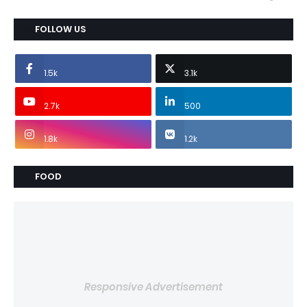
FOLLOW US
1.5k
3.1k
2.7k
500
1.8k
1.2k
FOOD
Responsive Advertisement