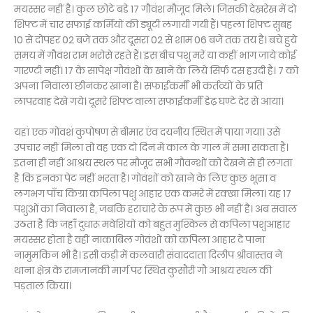
मयस्सर नहीं है। कुल छोटे बडे 17 गौवंश मौजूद मिले। जिसकी देखरेख में दो
शिफ्ट में चार सफाई कर्मियों की ड्यूटी लगायी गयी हैं। पहला शिफ्ट सुबह
10 से दोपहर 02 बजे तक और दूसरा 02 से शाम 06 बजे तक तय है। बचे हुये
समय में गौवंश राम भरोसे रहते हैं। इस बीच पशु मरें या कहीं भाग जाये कोई
गारण्टी नहीं। 17 के सापेक्ष गौवंशों के खाने के लिये सिर्फ दस हउदी है। 7 को
अपना निवाला छीनकर खाना है। सफाईकर्मी भी कर्तव्यों के प्रति
लापरवाह देखे गये। दूसरे शिफ्ट वाला सफाईकर्मी डेढ़ घण्टे देर से आया।
यहां एक गोवशं कुपोषण से बीमार एंव दयनीय स्थित में पाया गया। उसे
उपचार नहीं मिला तो वह एक दो दिन में काल के गाल में समा सकता है।
इतना ही नहीं आश्रय स्थल पर मौजूद सभी गौवन्शों को देखने से ही लगता
है कि इनका पेट नहीं भरता है। गोवंशों को खाने के लिए कुछ भूसा व
लगभग पाँच किग्रा कपिला पशु आहार एक कमरे में रक्खा मिला। यह 17
पशुओं का निवाला है, जबकि हराचारे के रूप में कुछ भी नहीं है। अब सवाल
उठता है कि जहाँ दुधारू मवेशियों को बहुत मुश्किल से कपिला पशुआहार
मयस्सर होता है वहीं नाकाबिल गोवंशों को कपिला आहार दे पाना
नामुमकिन भी है। इसी कड़ी में कलवारी संवाददाता दिलीप श्रीवास्तव ने
थाना क्षेत्र के रामजानकी मार्ग पर स्थित कुसौरी गौ आश्रय स्थल की
पड़ताल किया।