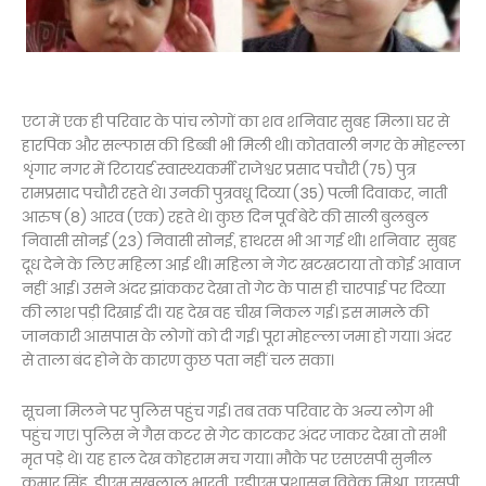
एटा में एक ही परिवार के पांच लोगों का शव शनिवार सुबह मिला। घर से
हारपिक और सल्फास की डिब्बी भी मिली थी। कोतवाली नगर के मोहल्ला
शृंगार नगर में रिटायर्ड स्वास्थ्यकर्मी राजेश्वर प्रसाद पचौरी (75) पुत्र
रामप्रसाद पचौरी रहते थे। उनकी पुत्रवधू दिव्या (35) पत्नी दिवाकर, नाती
आरुष (8) आरव (एक) रहते थे। कुछ दिन पूर्व बेटे की साली बुलबुल
निवासी सोनई (23) निवासी सोनई, हाथरस भी आ गई थी। शनिवार सुबह
दूध देने के लिए महिला आई थी। महिला ने गेट खटखटाया तो कोई आवाज
नहीं आई। उसने अंदर झांककर देखा तो गेट के पास ही चारपाई पर दिव्या
की लाश पड़ी दिखाई दी। यह देख वह चीख निकल गई। इस मामले की
जानकारी आसपास के लोगों को दी गई। पूरा मोहल्ला जमा हो गया। अंदर
से ताला बंद होने के कारण कुछ पता नहीं चल सका।
सूचना मिलने पर पुलिस पहुंच गई। तब तक परिवार के अन्य लोग भी
पहुंच गए। पुलिस ने गैस कटर से गेट काटकर अंदर जाकर देखा तो सभी
मृत पड़े थे। यह हाल देख कोहराम मच गया। मौके पर एसएसपी सुनील
कुमार सिंह, डीएम सुखलाल भारती, एडीएम प्रशासन विवेक मिश्रा, एएसपी