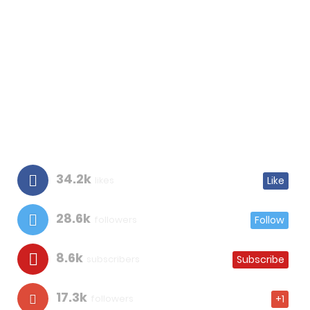
34.2k
likes
Like
28.6k
followers
Follow
8.6k
subscribers
Subscribe
17.3k
followers
+1