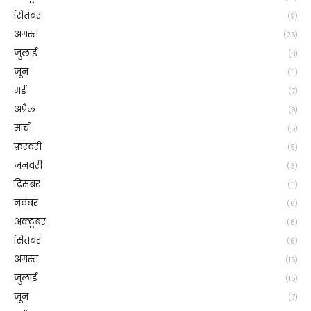
सितंबर
(9)
अगस्त
(25)
जुलाई
(8)
जून
(11)
मई
(7)
अप्रैल
(8)
मार्च
(5)
फ़रवरी
(9)
जनवरी
(3)
दिसंबर
(11)
नवंबर
(6)
अक्टूबर
(6)
सितंबर
(6)
अगस्त
(15)
जुलाई
(15)
जून
(7)