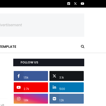
dvertisement
TEMPLATE
FOLLOW US
1.5k
3.1k
2.7k
500
1.8k
1.2k