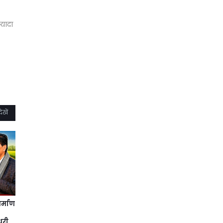
्यादा
ेखें
र्माण
धरी