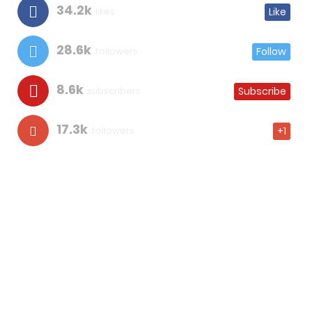
34.2k
likes
Like
28.6k
followers
Follow
8.6k
subscribers
Subscribe
17.3k
followers
+1