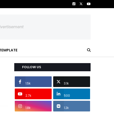
dvertisement
TEMPLATE
FOLLOW US
1.5k
3.1k
2.7k
500
1.8k
1.2k