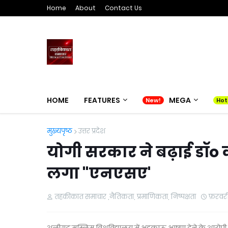
Home
About
Contact Us
HOME
FEATURES
MEGA
मुख्यपृष्ठ
उत्तर प्रदेश
योगी सरकार ने बढ़ाई डॉo क
लगा "एनएसए'
तहकीकात समाचार ,नैतिकता, प्रमाणिकता, निष्पक्षता
फ़रवरी