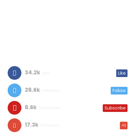
34.2k
likes
Like
28.6k
followers
Follow
8.6k
subscribers
Subscribe
17.3k
followers
+1