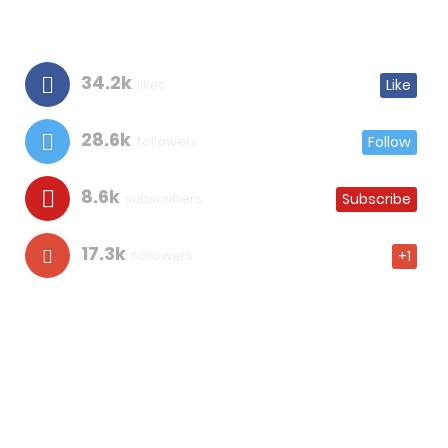
34.2k
likes
Like
28.6k
followers
Follow
8.6k
subscribers
Subscribe
17.3k
followers
+1