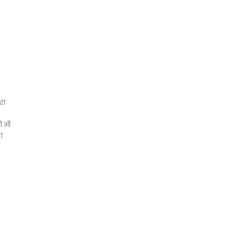
रा
ी भी
ा