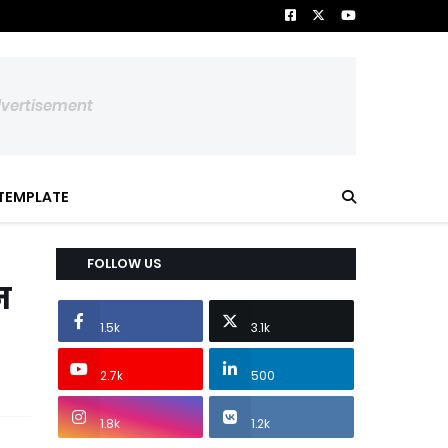
dvertisement
TEMPLATE
FOLLOW US
न
1.5k
3.1k
2.7k
500
1.8k
1.2k