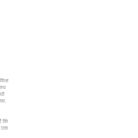
ो किस
 सच
ारी
बिक,
है कि
के एक