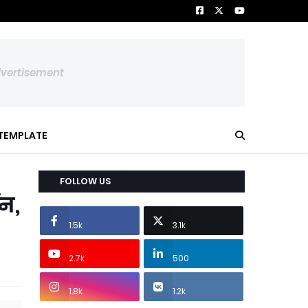
dvertisement
TEMPLATE
FOLLOW US
शन,
1.5k
3.1k
2.7k
500
1.8k
1.2k