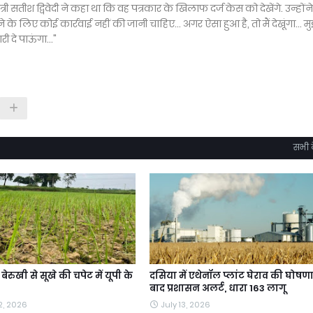
्री सतीश द्विवेदी ने कहा था कि वह पत्रकार के खिलाफ दर्ज केस को देखेंगे. उन्हों
े लिए कोई कार्रवाई नहीं की जानी चाहिए... अगर ऐसा हुआ है, तो मैं देखूंगा... मु
 दे पाऊंगा..."
सभी द
ेरुखी से सूखे की चपेट में यूपी के
दसिया में एथेनॉल प्लांट घेराव की घोषणा
बाद प्रशासन अलर्ट, धारा 163 लागू
2, 2026
July 13, 2026