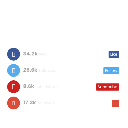
34.2k
likes
Like
28.6k
followers
Follow
8.6k
subscribers
Subscribe
17.3k
followers
+1