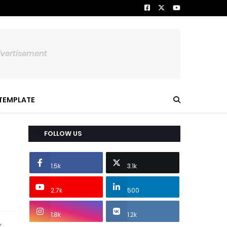
dvertisement
TEMPLATE
FOLLOW US
1.5k
3.1k
2.7k
500
1.8k
1.2k