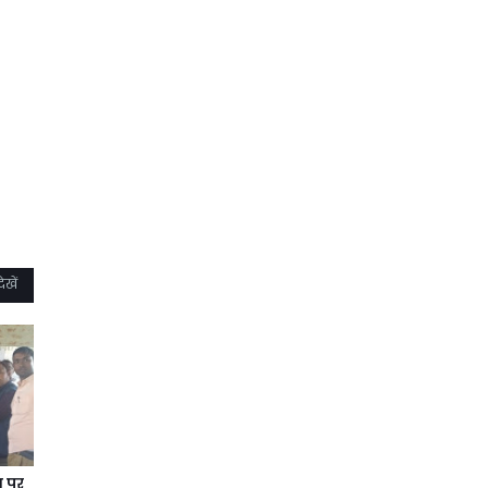
ेखें
न पर