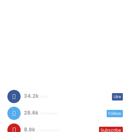
34.2k
likes
Like
28.6k
followers
Follow
8.6k
subscribers
Subscribe