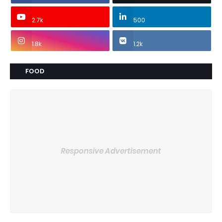
2.7k
500
1.8k
1.2k
FOOD
Responsive Advertisement