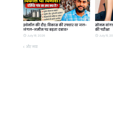
इथेनॉल की दौड़: विकास की रफ्तार या जल-
सोनम वांगचु
जंगल-जमीन पर बढ़ता दबाव?
की परीक्षा
July 18, 2026
July 15, 2
और नया