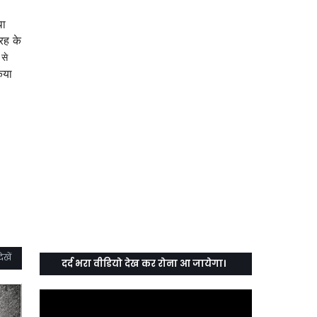
था
रह के
 से
िया
ेखें
दर्द भरा वीडियो देख कर रोना आ जायेगा।