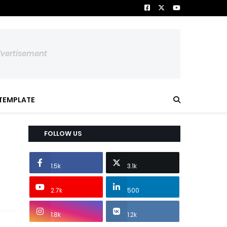
dvertisement
TEMPLATE
FOLLOW US
1.5k
3.1k
2.7k
500
1.8k
1.2k