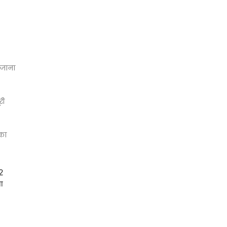
र जाना
री
 का
-2
ा