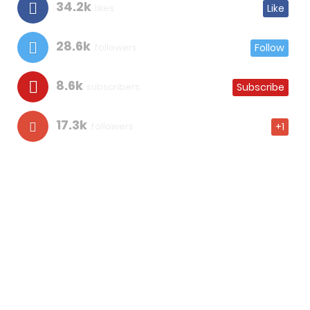
34.2k
likes
Like
28.6k
followers
Follow
8.6k
subscribers
Subscribe
17.3k
followers
+1