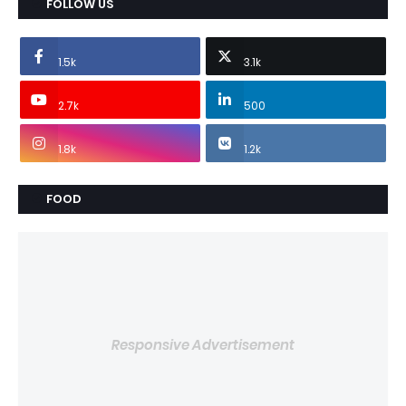
FOLLOW US
1.5k
3.1k
2.7k
500
1.8k
1.2k
FOOD
Responsive Advertisement