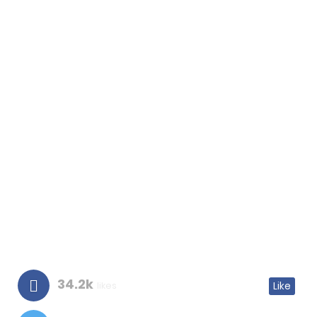
34.2k
likes
Like