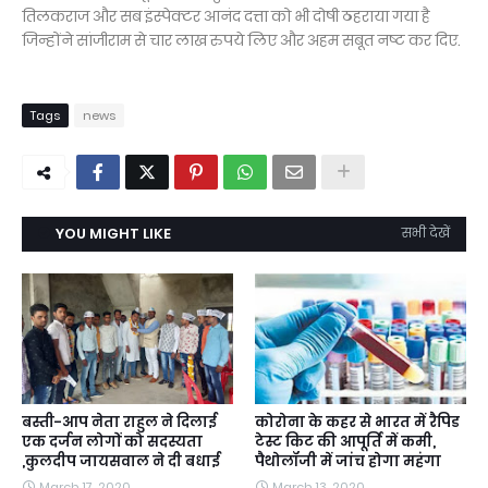
तिलकराज और सब इंस्पेक्टर आनंद दत्ता को भी दोषी ठहराया गया है
जिन्होंने सांजीराम से चार लाख रुपये लिए और अहम सबूत नष्ट कर दिए.
Tags
news
YOU MIGHT LIKE
सभी देखें
बस्ती-आप नेता राहुल ने दिलाई
कोरोना के कहर से भारत में रैपिड
एक दर्जन लोगों को सदस्यता
टेस्ट किट की आपूर्ति में कमी,
,कुलदीप जायसवाल ने दी बधाई
पैथोलॉजी में जांच होगा महंगा
March 17, 2020
March 13, 2020