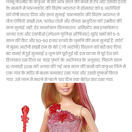
जम्मू कश्मीर के कठुआ में की आठ साल की बच्ची से रेप और उसकी हत्या
के मामले में पठानकोट की विशेष अदालत ने सोमवार को 6 आरोपियों
को दोषी करार दिया और सजा सुनाई. पठानकोट की विशेष अदालत ने
तीन दोषियों सांझी राम, परवेश दोशी और दीपक खजुरिया को उम्रकैद की
सजा सुनाई. वहीं, हेड कांस्टेबल तिलकराज, असिस्टेंट सब इन्सपेक्टर
आनंद दत्ता और एसपीओ (स्पेशल पुलिस ऑफिसर) सुरेंद्र वर्मा को 5-5
साल की कैद और 50-50 हजार रुपये के जुर्माने की सजा सुनाई है. कोर्ट
ने मुख्य आरोपी सांझी राम के बेटे (7वें आरोपी) विशाल को बरी कर दिया.
बंद कमरे में हुई सुनवाई 3 जून को पूरी हुई थी. इस घटना ने पूरे देश को
हिलाकर रख दिया था. पंद्रह पृष्ठों के आरोपपत्र के अनुसार, पिछले साल
10 जनवरी 2018 को अगवा की गई आठ साल की बच्ची को कठुआ जिले में
एक गांव के मंदिर में बंधक बनाकर रखा गया और उससे दुष्कर्म किया
गया. उसे जान से मारने से पहले चार दिन तक बेहोश कर रखा गया.