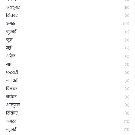
अक्टूबर
(10)
सितंबर
(9)
अगस्त
(25)
जुलाई
(8)
जून
(11)
मई
(7)
अप्रैल
(8)
मार्च
(5)
फ़रवरी
(9)
जनवरी
(3)
दिसंबर
(11)
नवंबर
(6)
अक्टूबर
(6)
सितंबर
(6)
अगस्त
(15)
जुलाई
(15)