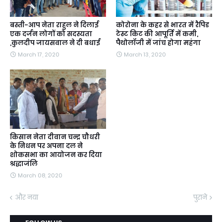
बस्ती-आप नेता राहुल ने दिलाई
कोरोना के कहर से भारत में रैपिड
एक दर्जन लोगों को सदस्यता
टेस्ट किट की आपूर्ति में कमी,
,कुलदीप जायसवाल ने दी बधाई
पैथोलॉजी में जांच होगा महंगा
March 17, 2020
March 13, 2020
किसान नेता दीवान चन्द्र चौधरी
के निधन पर अपना दल ने
शोकसभा का आयोजन कर दिया
श्रद्धाजंलि
March 08, 2020
और नया
पुराने