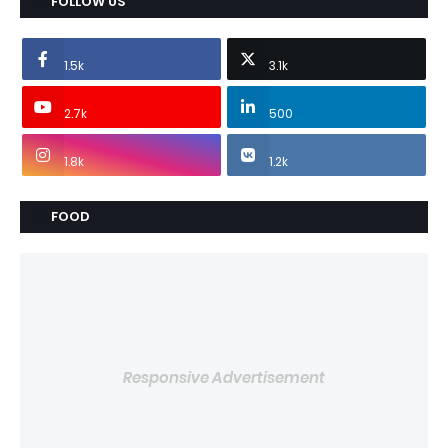
FOLLOW US
1.5k
3.1k
2.7k
500
1.8k
1.2k
FOOD
Responsive Advertisement