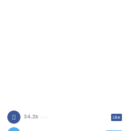
34.2k
likes
Like