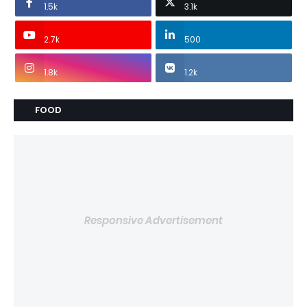
1.5k
3.1k
2.7k
500
1.8k
1.2k
FOOD
Responsive Advertisement