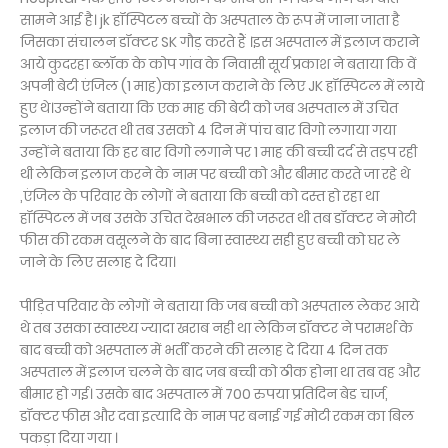
सामने आई है। jk हॉस्पिटल बच्चों के अस्पताल के रूप में जाना जाता है
जिसका संचालन डॉक्टर SK गौड़ करते हैं ।इस अस्पताल में इलाज कराने
आये कुदरहा ब्लॉक के कोप गांव के निवासी सूर्य प्रकाश ने बताया कि वें
अपनी बेटी एंजिल (1 माह)का इलाज कराने के लिए JK हॉस्पिटल में लाये
हुए थे।उन्होंने बताया कि एक माह की बेटी को जब अस्पताल में उचित
इलाज की जरूरत थी तब उसको 4 दिन में पांच बार विगो लगाया गया
उन्होंने बताया कि हर बार विगो लगाने पर 1 माह की बच्ची दर्द से तड़प रही
थी लेकिन इलाज करने के नाम पर बच्ची को और बीमार करते जा रहे थे
,एंजिल के परिवार के लोगों ने बताया कि बच्ची को दस्त हो रहा था
हॉस्पिटल में जब उसके उचित देखभाल की जरूरत थी तब डॉक्टर ने मोटी
फीस की रकम वसूलने के बाद बिना स्वास्थ्य सही हुए बच्ची को घर ले
जाने के लिए सलाह दे दिया।
पीड़ित परिवार के लोगों ने बताया कि जब बच्ची को अस्पताल लेकर आये
थे तब उसका स्वास्थ्य ज्यादा खराब नही था लेकिन डॉक्टर ने परामर्श के
बाद बच्ची को अस्पताल में भर्ती करने की सलाह दे दिया 4 दिन तक
अस्पताल में इलाज चलने के बाद जब बच्ची को ठीक होना था तब वह और
बीमार हो गई। उसके बाद अस्पताल में 700 रुपया प्रतिदिन बेड चार्ज,
डॉक्टर फीस और दवा इत्यादि के नाम पर बनाई गई मोटी रकम का बिल
पकड़ा दिया गया ।