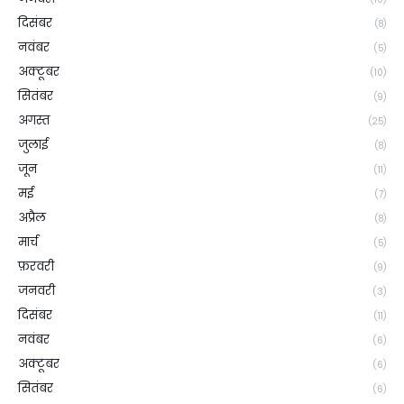
दिसंबर
(8)
नवंबर
(5)
अक्टूबर
(10)
सितंबर
(9)
अगस्त
(25)
जुलाई
(8)
जून
(11)
मई
(7)
अप्रैल
(8)
मार्च
(5)
फ़रवरी
(9)
जनवरी
(3)
दिसंबर
(11)
नवंबर
(6)
अक्टूबर
(6)
सितंबर
(6)