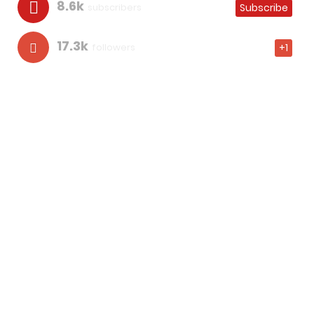
8.6k
subscribers
Subscribe
17.3k
followers
+1