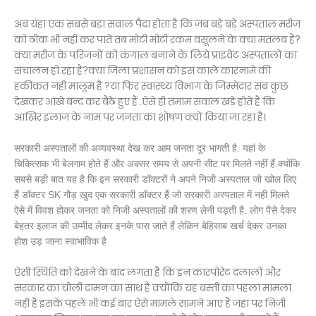
अब यंहा एक सबसे बड़ा सवाल पैदा होता है कि जब बड़े बड़े अस्पताल मरीज
को ठीक भी नही कर पाते तब मोटी मोटी रकम वसूलने के क्या मतलब है?
क्या मरीज के परिजनों को कंगाल बनाने के लिये प्राइवेट अस्पतालों का
संचालन हो रहा है?क्या जिला प्रशासन को इस काले कारनामे की
हकीकत नही मालूम है ?या फिर स्वास्थ्य विभाग के जिम्मेदार सब कुछ
देखकर आंखे बन्द कर बैठे हुए हैं .ऐसे ही तमाम सवाल खड़े होते हैं कि
आखिर इलाज के नाम पर जनता का शोषण क्यों किया जा रहा है।
सरकारी अस्पतालों की अव्यवस्था देख कर आम जनता दूर भागती है. यहां के
चिकित्सक भी बेलगाम होते हैं और अक्सर समय से अपनी सीट पर मिलते नहीं हैं.क्योंकि
सबसे बड़ी बात यह है कि इन सरकारी डॉक्टरों ने अपने निजी अस्पताल जो खोल लिए
हैं डॉक्टर SK गौड़ खुद एक सरकारी डॉक्टर हैं जो सरकारी अस्पताल में नही मिलते
ऐसे में विवश होकर जनता को निजी अस्पतालों की शरण लेनी पड़ती है. लोग पैसे देकर
बेहतर इलाज की उम्मीद लेकर इनके पास जाते हैं लेकिन बेहिसाब खर्च देकर उनका
होश उड़ जाना स्वाभाविक है
ऐसी स्थिति को देखने के बाद लगता है कि इन कारपोरेट दलालों और
सरकार का चोली दामन का साथ है क्योंकि यह बस्ती का पहला मामला
नही है इसके पहले भी कई बार ऐसे मामले सामने आए हैं जंहा पर निजी