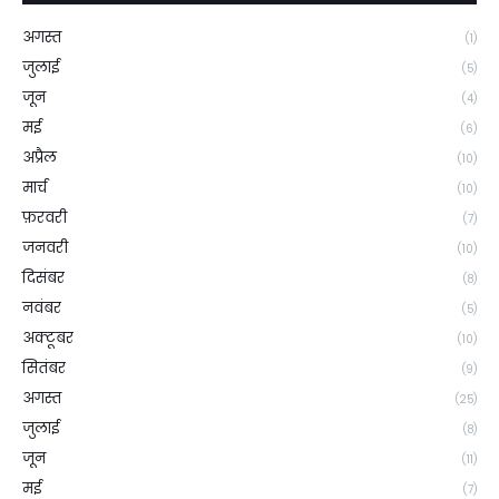
अगस्त
(1)
जुलाई
(5)
जून
(4)
मई
(6)
अप्रैल
(10)
मार्च
(10)
फ़रवरी
(7)
जनवरी
(10)
दिसंबर
(8)
नवंबर
(5)
अक्टूबर
(10)
सितंबर
(9)
अगस्त
(25)
जुलाई
(8)
जून
(11)
मई
(7)