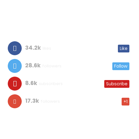
34.2k
likes
Like
28.6k
followers
Follow
8.6k
subscribers
Subscribe
17.3k
followers
+1