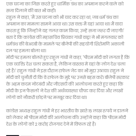
एक घटना का जिक्र करते हुए धार्मिक ग्रंथ का अपमान करने वाले को
सजा दिलाने की बात भी कही।
राहुल ने कहा, 'मैं उस घटना को भी याद कर रहा था, जब धर्म ग्रंथ का
अपमान का मामला सामने आया था। उस वक्त मैं यहां आया था। मैं वादा
करता हूं कि जिन्होंने यह गलत काम किया, उन्हें सजा जरूर दी जाएगी।'
बता दें कि कांग्रेस की महासचिव प्रियंका गांधी वाड्रा ने भी मंगलवार को
धर्मग्रंथ की बेअदबी के मामले पर बीजेपी की सहयोगी शिरोमणि अकाली
दल पर हमला बोला था।
मोदी पर हमला बोलते हुए राहुल गांधी ने कहा, 'पीएम मोदी को लगता है कि
एक व्यक्ति देश चला सकता है, लेकिन वास्तव में यहां के लोग देश चला
रहे हैं।' राहुल गांधी ने इस दौरान राफेल जेट का भी मुद्दा उठाया। राहुल ने
मोदी को चुनौती दी कि वे राफेल के मुद्दे पर उनसे बहस करें। बीजेपी सरकार
के अहम कदम नोटबंदी और जीएसटी की आलोचना करते हुए कहा कि
मोदी के इन फैसलों ने देश की अर्थव्यवस्था चौपट कर दिया और लाखों
लोगों को नौकरी छोड़ने पर मजबूर कर दिया था।
कांग्रेस अध्यक्ष राहुल गांधी ने हर भारतीय के खाते 15 लाख रुपये न डालने
को लेकर भी पीएम मोदी की आलोचना की। उन्होंने कहा कि पीएम मोदी
देश के लोगों को 2 करोड़ रोजगाद देने में विफल रहे हैं।