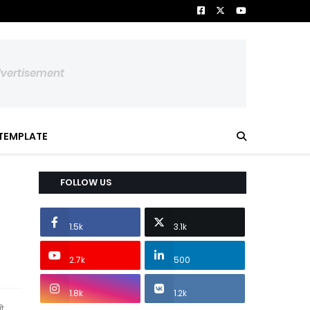
dvertisement
TEMPLATE
FOLLOW US
1.5k
3.1k
2.7k
500
1.8k
1.2k