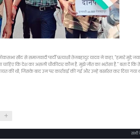
कसभा सीट से समाजवादी पार्टी प्रत्याशी तेजबहादुर यादव ने कहा, "हमारे मुद्दे जव
चाहिए कि देश का असली चौकीदार कौन है. मुझे जीत का भरोसा है." बता दें कि त
यत की थी, जिसके बाद उन पर कार्रवाई की गई और उन्हें बर्खास्त कर दिया गया थ
सभी द