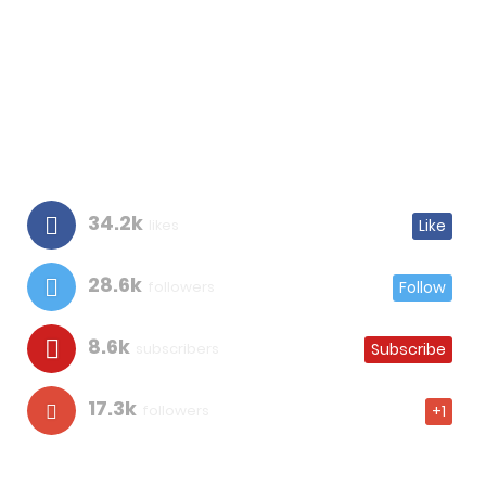
34.2k
likes
Like
28.6k
followers
Follow
8.6k
subscribers
Subscribe
17.3k
followers
+1