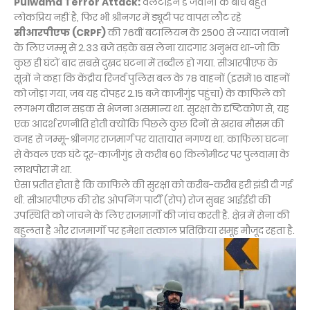
Pulwama Terror Attack:
वेलेंटाइन डे जवानों के बीच बहुत
लोकप्रिय नहीं है, फिर भी श्रीनगर में ड्यूटी पर वापस लौट रहे
सीआरपीएफ (CRPF)
की 76वीं बटालियन के 2500 से ज्यादा जवानों
के लिए जम्मू से 2.33 बजे तड़के बस लेना यादगार अनुभव था-जो कि
कुछ ही घंटों बाद सबसे दुखद घटना में तब्दील हो गया. सीआरपीएफ के
सूत्रों ने कहा कि केंद्रीय रिजर्व पुलिस बल के 78 वाहनों (इसमें 16 वाहनों
को जोड़ा गया, जब यह दोपहर 2.15 बजे काजीगुंड पहुंचा) के काफिले को
लगभग वीरान सड़क से भेजना असमान्य था. सुरक्षा के दृष्टिकोण से, यह
एक आदर्श रणनीति होती क्योंकि पिछले कुछ दिनों से खराब मौसम की
वजह से जम्मू-श्रीनगर राजमार्ग पर यातायात नगण्य था. काफिला घटना
से केवल एक घंटे दूर-काजीगुंड से करीब 60 किलोमीटर पर पुलवामा के
लाथपोरा में था.
ऐसा प्रतीत होता है कि काफिले की सुरक्षा को करीब-करीब हरी झंडी दी गई
थी. सीआरपीएफ की रोड ओपनिंग पार्टी (रोप) रोज सुबह आईईडी की
उपस्थिति को जांचने के लिए राजमार्गो की जांच करती है. क्षेत्र में सेना की
बहुलता है और राजमार्गो पर हमेशा तत्काल प्रतिक्रिया समूह मौजूद रहता है.