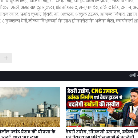
 , बाबूराम सिंह, अमित सिंह, डॉ दीपेंद्र सिंह, वाहिद अली सिद्दीकी, गिरजेश पाल,
कत अली, अमर बहादुर शुक्ला, शेर मोहम्मद, मंजू पाण्डेय, रविन्द्र सिंह, राजन, 
दन लाल, प्रमोद कुमार द्विवेदी, मो. अकरम, अब्दुल रऊफ, आनन्द निषाद, सद्दाम
शकुन्तला देवी,नीलम विश्वकर्मा के साथ ही कांग्रेस के अनेक नेता, कार्यकर्ता 
सभी द
थेनॉल प्लांट घेराव की घोषणा के
डेयरी उद्योग, सीएनजी उत्पादन, उर्वरक नि
 अलर्ट, धारा 163 लागू
एवं वेयरहाउस परियोजनाओं से बदलेगी