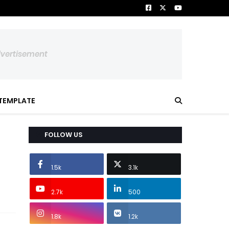
dvertisement
TEMPLATE
FOLLOW US
1.5k
3.1k
2.7k
500
1.8k
1.2k