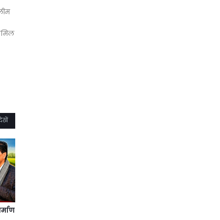
अलीम
शामिल
ेखें
र्माण