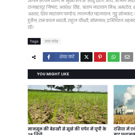
ज्ञापन सौंपने वालों में मुख्य रूप से साधू शरण आर्य, अनिल भारती
राजबहादुर निषाद, अवधेश सिंह, प्रताप नारायण मिश्र, अमरदेव, शौ
अख्तर, शिव नारायण पाण्डेय, लालजीत पहलवान, गुड्डू सोनकर, म
हुसैन, राम बचन भारती, राहुल चौधरी, सोमनाथ, इम्तियाज अहमद, 
रहे।
Tags
उत्तर प्रदेश
शेयर करें
YOU MIGHT LIKE
मानसून की बेरुखी से सूखे की चपेट में यूपी के
दसिया में ए
28 जिले
बाद प्रशासन