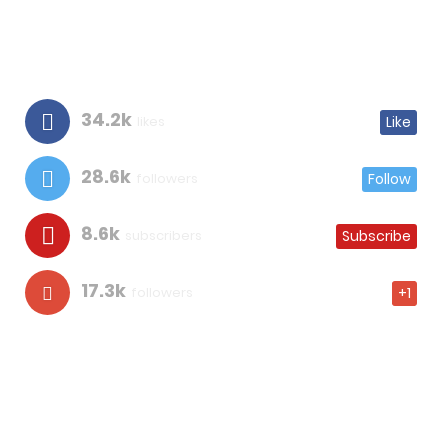
34.2k
likes
Like
28.6k
followers
Follow
8.6k
subscribers
Subscribe
17.3k
followers
+1