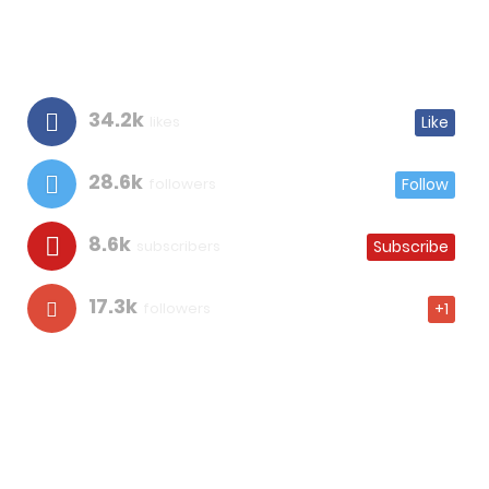
34.2k
likes
Like
28.6k
followers
Follow
8.6k
subscribers
Subscribe
17.3k
followers
+1