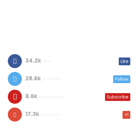
34.2k
likes
Like
28.6k
followers
Follow
8.6k
subscribers
Subscribe
17.3k
followers
+1