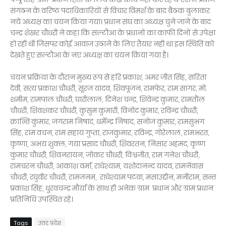
संगठन के वरिष्ठ पदाधिकारियों से विचार विमर्श के बाद बैठक बुलाकर
नये अध्यक्ष का चयन किया गया। प्रधान संघ का अध्यक्ष चुने जाने के बाद
चन्द्र शेखर चौधरी ने कहा कि सल्टौआ के प्रधानों का काफी दिनों से उपेक्षा
हो रही थी जिसपर कोई आवाज उठाने के लिए तैयार नही था इस स्थिति को
देखते हुए सल्टौआ के नए अध्यक्ष का चयन किया गया है।
चयन प्रक्रिया के दौरान मुख्य रूप से हरि प्रकाश, अमर जीत सिंह, सरिता
देवी, सत्य प्रकाश चौधरी, सूरज यादव, शिवपूजन, रामफेर, राम सागर, मो.
शमीम, रामपाल चौधरी, घारीलाल, दिनेश चन्द्र, शिवेन्द्र कुमार, रामतौल
चौधरी, शिवशंकर चौधरी, कुसुम कुमारी, विनोद कुमार, रविन्द्र चौधरी,
क्रान्ति कुमार, जगराम निषाद, धर्मेन्द्र निषाद, सनोज कुमार, रामसुभग
सिंह, राम वचन, राम सहाय गुप्ता, राजकुमार, रविन्द्र, गोरेलाल, रामभरत,
कृष्णा, अभय शुक्ल, गया प्रसाद चौधरी, शिवरतन, निसार अहमद, कृष्ण
कुमार चौधरी, शिवनरायन, जोकर चौधरी, विश्वजीत, राम गनेश चौधरी,
रामचरन चौधरी, आकाश वर्मा, राधेश्याम, यशोदानन्द यादव, रामनेवास
चौधरी, रघुवीर चौधरी, रामजनम, राधेश्याम पटवा, मसाउद्दीन, मनीराम, सन्त
प्रकाश सिंह, धु्रवचन्द्र मौर्या के साथ ही अनेक ग्राम प्रधान और ग्राम प्रधान
प्रतिनिधि उपस्थित रहे।
Tags
उत्तर प्रदेश