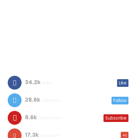
34.2k
likes
Like
28.6k
followers
Follow
8.6k
subscribers
Subscribe
17.3k
followers
+1