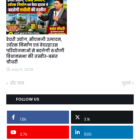
डेयरी उद्योग, सीएनजी उत्पादन,
उर्वरक निर्माण एवं वेयरहाउस
परियोजनाओं से बदलेगी रुधौली
विधानसभा की तस्वीर-बसंत
चौधरी
July 12, 2026
और नया
पुराने
FOLLOW US
1.5k
3.1k
2.7k
500