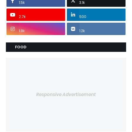
1.5k
3.1k
2.7k
500
1.8k
1.2k
FOOD
Responsive Advertisement