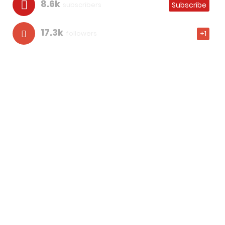
8.6k
subscribers
Subscribe
17.3k
followers
+1