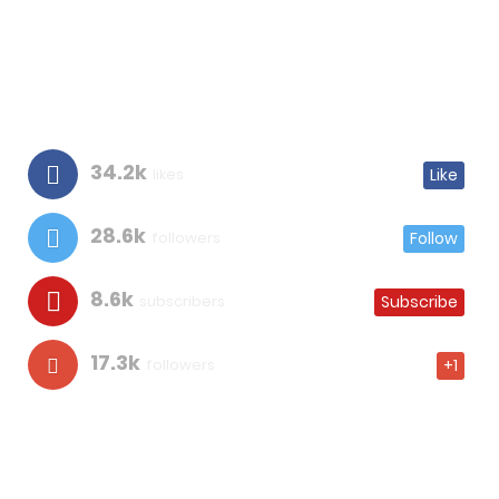
34.2k
likes
Like
28.6k
followers
Follow
8.6k
subscribers
Subscribe
17.3k
followers
+1