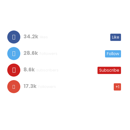
34.2k
likes
Like
28.6k
followers
Follow
8.6k
subscribers
Subscribe
17.3k
followers
+1