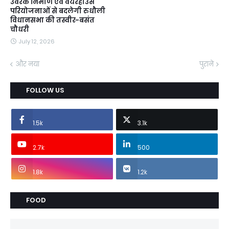
उर्वरक निर्माण एवं वेयरहाउस
परियोजनाओं से बदलेगी रुधौली
विधानसभा की तस्वीर-बसंत
चौधरी
July 12, 2026
और नया
पुराने
FOLLOW US
1.5k
3.1k
2.7k
500
1.8k
1.2k
FOOD