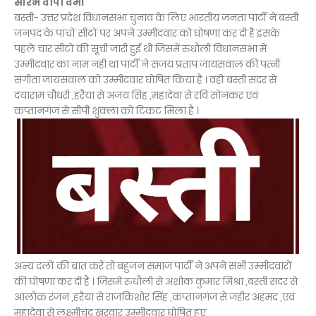
सौरभ वीपी वर्मा
बस्ती- उत्तर प्रदेश विधानसभा चुनाव के लिए भारतीय जनता पार्टी ने बस्ती
जनपद के पांचों सीटों पर अपने उम्मीदवार को घोषणा कर दी है इसके
पहले चार सीटों की सूची जारी हुई थी जिसमें रुधौली विधानसभा में
उम्मीदवार का नाम नही था पार्टी ने संजय प्रताप जायसवाल की पत्नी
संगीता जायसवाल को उम्मीदवार घोषित किया है । वहीं बस्ती सदर से
दयाराम चौधरी ,हरैया से अजय सिंह ,महादेवा से रवि सोनकर एवं
कप्तानगंज से सीपी शुक्ला को टिकट मिला है ।
अन्य दलों की बात करें तो बहुजन समाज पार्टी ने अपने सभी उम्मीदवारों
की घोषणा कर दी है । जिसमें रुधौली से अशोक कुमार मिश्रा ,बस्ती सदर से
आलोक रंजन ,हरैया से राजकिशोर सिंह ,कप्तानगंज से जहीर अहमद ,एवं
महादेवा से लक्ष्मीचंद्र खरवार उम्मीदवार घोषित हुए