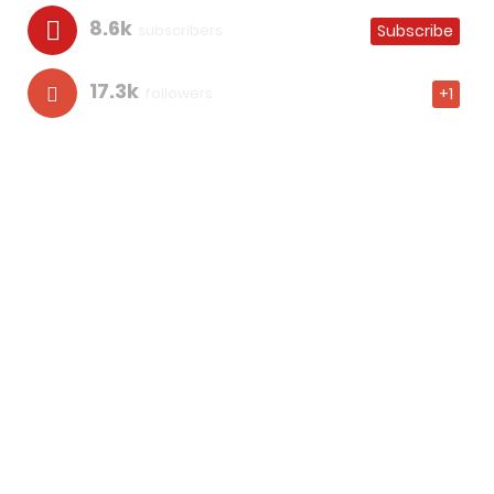
8.6k
subscribers
Subscribe
17.3k
followers
+1