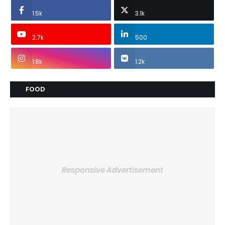
1.5k
3.1k
2.7k
500
1.8k
1.2k
FOOD
Responsive Advertisement