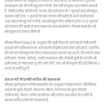
मौसम विभाग के अनुसार शनिवार से अरब सागर से नम हवाएं गुजरात,
राजस्थान और दिल्ली पहुंचने लगेंगी. तब गर्मी से कुछ राहत मिल सकती
है. लेकिन फिर भी दिल्ली, पंजाब और हरियाणा में 7 जुलाई तक मॉनसून
दस्तक नहीं देगा. 7 जुलाई के बाद बंगाल की खाड़ी से आने वाली हवाएं
उत्तर भारत में पहुंचने लगेंगी. तब मॉनसून फिर सक्रिय होगा. 11-12 जुलाई
को बंगाल की खाड़ी में कम दबाव का क्षेत्र भी बनेगा, जिससे कमजोर पड़े
मॉनसून को ताकत मिलेगी.
मौसम विभाग (IMD) के अनुसार कि पूर्वी दिशा से आने वाली नमी वाली
हवाओं को पाकिस्तान से आने वाली पश्चिमी हवाएं रोक रही रही हैं. इसलिए
दिल्ली को मॉनसून के लिए लंबा इंतजार करना पड़ रहा है. दिल्ली के साथ
हरियाणा, पंजाब, चंडीगढ़, उत्तरी राजस्थान और पश्चिमी यूपी के इलाके भी
इसी वजह से जबरदस्त लू की चपेट में हैं. यहां भी मॉनसून की एंट्री पिछले 2
हफ्ते से रुकी हुई है.
इन राज्यों में हल्की बारिश की संभावना
मौसम पूर्वानुमान एजेंसी स्काईमेट के अनुसार पश्चिम बंगाल, सिक्किम,
असम के कुछ हिस्सों, मेघालय, बिहार, तेलंगाना के कुछ हिस्सों,
तमिलनाडु, केरल, तटीय कर्नाटक और तटीय आंध्र प्रदेश में हल्की से
मध्यम बारिश होने की संभावना है.