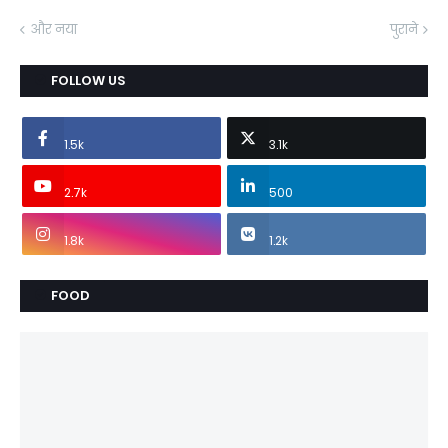
और नया
पुराने
FOLLOW US
1.5k
3.1k
2.7k
500
1.8k
1.2k
FOOD