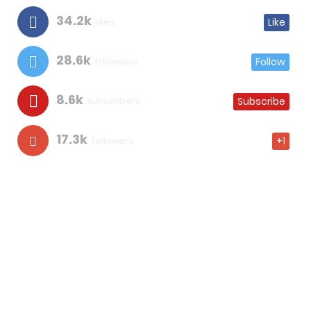
34.2k
likes
Like
28.6k
followers
Follow
8.6k
subscribers
Subscribe
17.3k
followers
+1