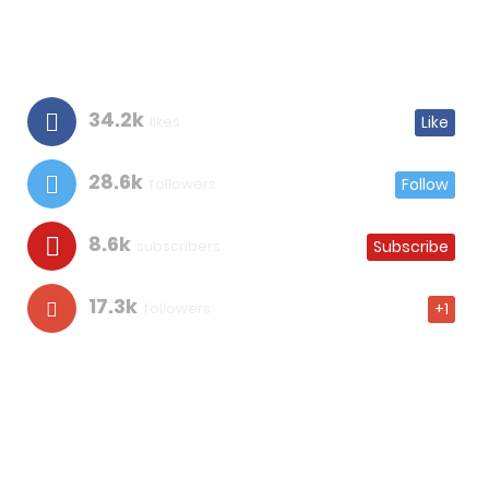
34.2k
likes
Like
28.6k
followers
Follow
8.6k
subscribers
Subscribe
17.3k
followers
+1