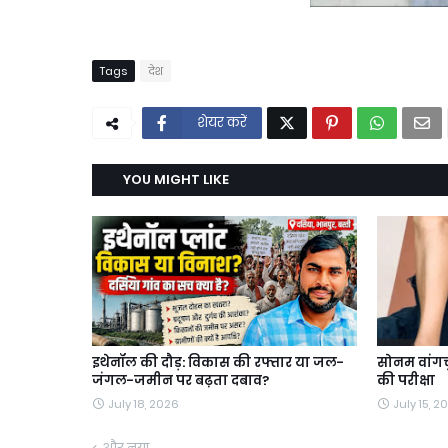
Tags
देश
शेयर करें
YOU MIGHT LIKE
इथेनॉल की दौड़: विकास की रफ्तार या जल-
सोनम वांगचु
जंगल-जमीन पर बढ़ता दबाव?
की परीक्षा
July 18, 2026
July 15, 2