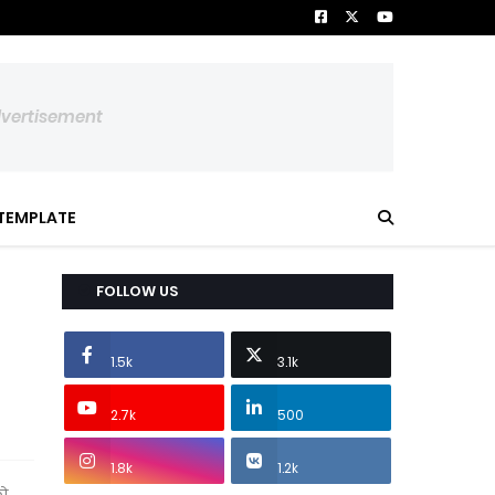
dvertisement
TEMPLATE
FOLLOW US
1.5k
3.1k
2.7k
500
1.8k
1.2k