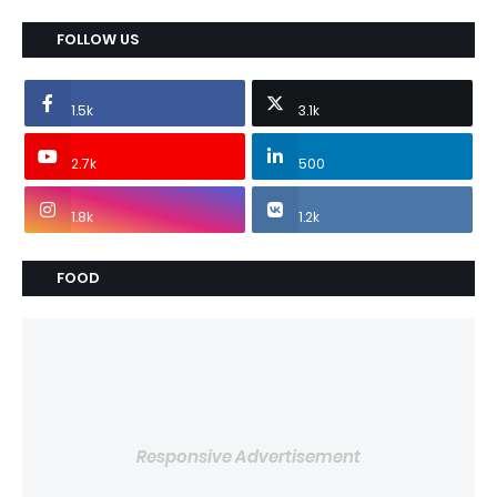
FOLLOW US
1.5k
3.1k
2.7k
500
1.8k
1.2k
FOOD
Responsive Advertisement