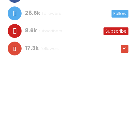
28.6k
followers
Follow
8.6k
subscribers
Subscribe
17.3k
followers
+1