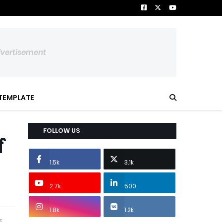
dvertisement
TEMPLATE
FOLLOW US
ण
1.5k
3.1k
2.7k
500
1.8k
1.2k