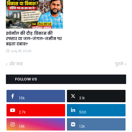
इथेनॉल की दौड़: विकास की
रफ्तार या जल-जंगल-जमीन पर
बढ़ता दबाव?
July 18, 2026
और नया
पुराने
FOLLOW US
1.5k
3.1k
2.7k
500
1.8k
1.2k