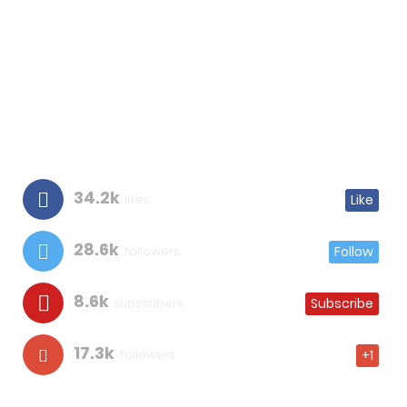
34.2k
likes
Like
28.6k
followers
Follow
8.6k
subscribers
Subscribe
17.3k
followers
+1