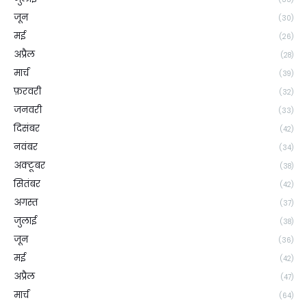
जून
(30)
मई
(26)
अप्रैल
(28)
मार्च
(39)
फ़रवरी
(32)
जनवरी
(33)
दिसंबर
(42)
नवंबर
(34)
अक्टूबर
(38)
सितंबर
(42)
अगस्त
(37)
जुलाई
(38)
जून
(36)
मई
(42)
अप्रैल
(47)
मार्च
(64)