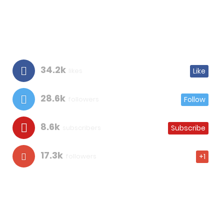
34.2k
likes
Like
28.6k
followers
Follow
8.6k
subscribers
Subscribe
17.3k
followers
+1