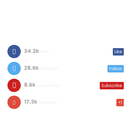
34.2k
likes
Like
28.6k
followers
Follow
8.6k
subscribers
Subscribe
17.3k
followers
+1