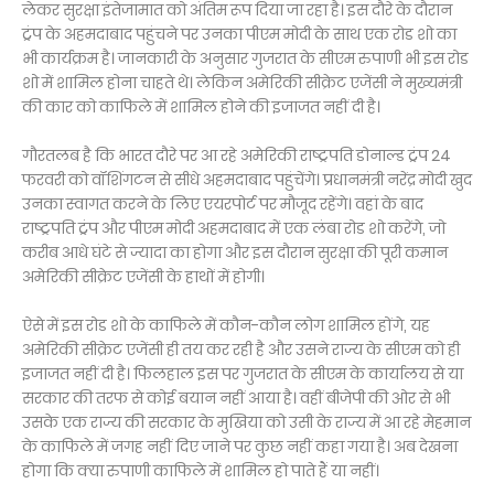
लेकर सुरक्षा इंतेजामात को अंतिम रूप दिया जा रहा है। इस दौरे के दौरान
ट्रंप के अहमदाबाद पहुंचने पर उनका पीएम मोदी के साथ एक रोड शो का
भी कार्यक्रम है। जानकारी के अनुसार गुजरात के सीएम रुपाणी भी इस रोड
शो में शामिल होना चाहते थे। लेकिन अमेरिकी सीक्रेट एजेंसी ने मुख्यमंत्री
की कार को काफिले में शामिल होने की इजाजत नहीं दी है।
गौरतलब है कि भारत दौरे पर आ रहे अमेरिकी राष्ट्रपति डोनाल्ड ट्रंप 24
फरवरी को वॉशिंगटन से सीधे अहमदाबाद पहुंचेंगे। प्रधानमंत्री नरेंद्र मोदी खुद
उनका स्वागत करने के लिए एयरपोर्ट पर मौजूद रहेंगे। वहां के बाद
राष्ट्रपति ट्रंप और पीएम मोदी अहमदाबाद में एक लंबा रोड शो करेंगे, जो
करीब आधे घंटे से ज्यादा का होगा और इस दौरान सुरक्षा की पूरी कमान
अमेरिकी सीक्रेट एजेंसी के हाथों में होगी।
ऐसे में इस रोड शो के काफिले में कौन-कौन लोग शामिल होंगे, यह
अमेरिकी सीक्रेट एजेंसी ही तय कर रही है और उसने राज्य के सीएम को ही
इजाजत नहीं दी है। फिलहाल इस पर गुजरात के सीएम के कार्यालय से या
सरकार की तरफ से कोई बयान नहीं आया है। वहीं बीजेपी की ओर से भी
उसके एक राज्य की सरकार के मुखिया को उसी के राज्य में आ रहे मेहमान
के काफिले में जगह नहीं दिए जाने पर कुछ नहीं कहा गया है। अब देखना
होगा कि क्या रुपाणी काफिले में शामिल हो पाते हैं या नहीं।