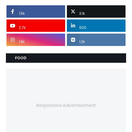
1.5k
3.1k
2.7k
500
1.8k
1.2k
FOOD
Responsive Advertisement