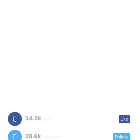
34.2k
likes
Like
28.6k
followers
Follow