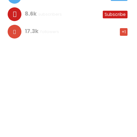
8.6k
subscribers
Subscribe
17.3k
followers
+1