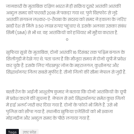
जानकारी के मुताबिक दक्षिण भारत में ही सक्रिय दूसरे आतंकी आतंकी
अब्दुल समद को फरवरी 2018 में पकड़ा गया था. पुणे विस्फोट से जुड़े
आतंकी संगठन लश्कर-ए-तैयबा के सदस्य को समद ने हवाला के जरिए
खाड़ी देश से मिले 3.50 लाख रुपए पहुंचाए थे. इसके अलावा उसका संबंध
सिमी (SIMI) से भी था. वह आतंकियों को हथियार भी मुहैया कराता है.
o
खुफिया सूत्रों के मुताबिक, दोनों आतंकी 16 दिसंबर तक पश्चिम बंगाल के
सिलीगुड़ी में देखे गए थे. पता चला है कि मौजूदा समय में दोनों यूपी में प्रवेश
कर चुके हैं. इसके लिए गोरखपुर जोन के महराजगंज, कुशीनगर और
सिद्धार्थनगर जिला सबसे मुफीद है. तीनों जिलों की सीमा नेपाल से जुड़ी हैं.
बस्ती रेंज के आईजी आशुतोष कुमार ने बताया कि दोनों आतंकियों के यूपी
में प्रवेश करने की सूचना है. नेपाल से सटे सिद्धार्थनगर समेत कुछ जिलों
में हाई अलर्ट जारी कर दिया गया है. दोनों के फोटो भी मिले हैं. उसे भी
पुलिस को सौंपा गया है. स्थानीय खुफिया एजेंसियों को भी ख्वाजा
मोइनद्दीन और अब्दुल समद के पीछे लगाया गया है.
Tags
उत्तर प्रदेश