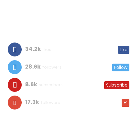
34.2k
likes
Like
28.6k
followers
Follow
8.6k
subscribers
Subscribe
17.3k
followers
+1