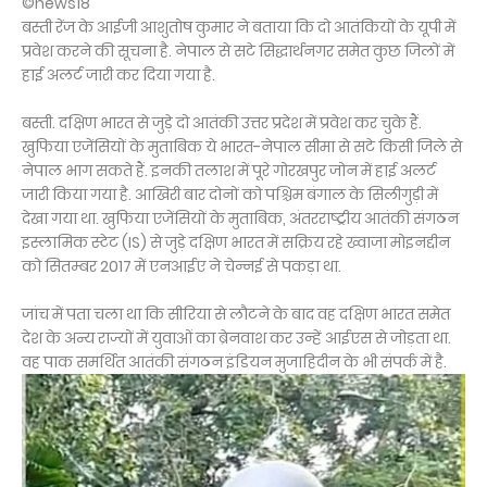
©news18
बस्ती रेंज के आईजी आशुतोष कुमार ने बताया कि दो आतंकियों के यूपी में
प्रवेश करने की सूचना है. नेपाल से सटे सिद्धार्थनगर समेत कुछ जिलों में
हाई अलर्ट जारी कर दिया गया है.
बस्ती. दक्षिण भारत से जुड़े दो आतंकी उत्तर प्रदेश में प्रवेश कर चुके हैं.
खुफिया एजेंसियों के मुताबिक ये भारत-नेपाल सीमा से सटे किसी जिले से
नेपाल भाग सकते हैं. इनकी तलाश में पूरे गोरखपुर जोन में हाई अलर्ट
जारी किया गया है. आखिरी बार दोनों को पश्चिम बंगाल के सिलीगुड़ी में
देखा गया था. खुफिया एजेंसियों के मुताबिक, अंतरराष्ट्रीय आतंकी संगठन
इस्लामिक स्टेट (IS) से जुड़े दक्षिण भारत में सक्रिय रहे ख्वाजा मोइनद्दीन
को सितम्बर 2017 में एनआईए ने चेन्नई से पकड़ा था.
जांच में पता चला था कि सीरिया से लौटने के बाद वह दक्षिण भारत समेत
देश के अन्य राज्यों में युवाओं का ब्रेनवाश कर उन्हें आईएस से जोड़ता था.
वह पाक समर्थित आतंकी संगठन इंडियन मुजाहिदीन के भी संपर्क में है.