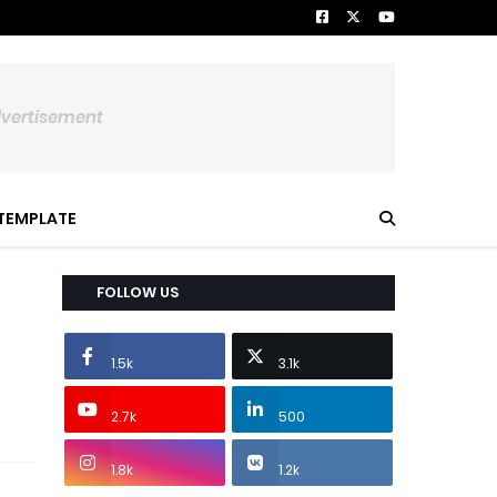
dvertisement
TEMPLATE
FOLLOW US
1.5k
3.1k
2.7k
500
1.8k
1.2k