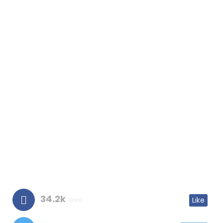
34.2k
likes
Like