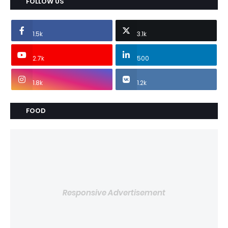
FOLLOW US
1.5k
3.1k
2.7k
500
1.8k
1.2k
FOOD
Responsive Advertisement