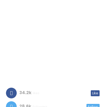
34.2k
likes
Like
28.6k
followers
Follow