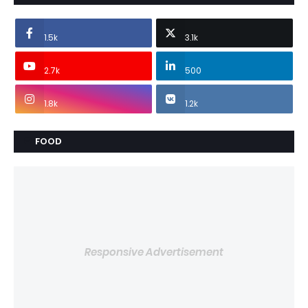
1.5k
3.1k
2.7k
500
1.8k
1.2k
FOOD
Responsive Advertisement