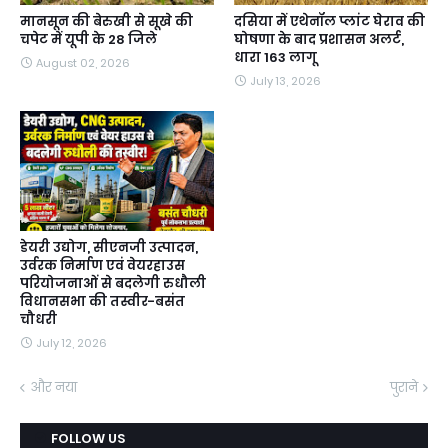
मानसून की बेरुखी से सूखे की
दसिया में एथेनॉल प्लांट घेराव की
चपेट में यूपी के 28 जिले
घोषणा के बाद प्रशासन अलर्ट,
धारा 163 लागू
August 02, 2026
July 13, 2026
डेयरी उद्योग, सीएनजी उत्पादन,
उर्वरक निर्माण एवं वेयरहाउस
परियोजनाओं से बदलेगी रुधौली
विधानसभा की तस्वीर-बसंत
चौधरी
July 12, 2026
और नया
पुराने
FOLLOW US