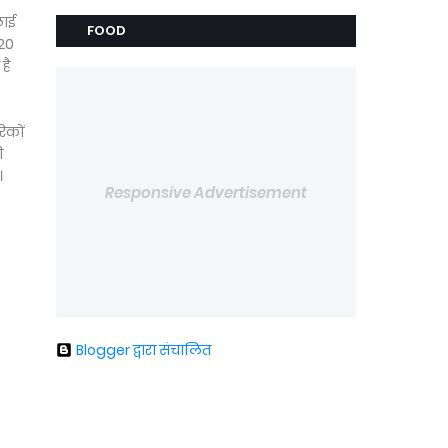
लाई
FOOD
,20
है
िकों
ी
।
Responsive Advertisement
Blogger द्वारा संचालित