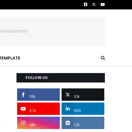
dvertisement
TEMPLATE
FOLLOW US
1.5k
3.1k
2.7k
500
1.8k
1.2k