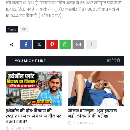
की संख्या 10,322 है. उग्रवाद प्रभावित असम में 65,987 स्वीकृत पदों में से
11,452 रिक्त पद हैं, जबकि जम्मू और कश्मीर में 87,882 स्वीकृत पदों में
10,044 पद रिक्त हैं. ( श्रोत NDTV)
Tags
देश
YOU MIGHT LIKE
सभी देखें
इथेनॉल की दौड़: विकास की
सोनम वांगचुक -भूख हड़ताल
रफ्तार या जल-जंगल-जमीन पर
नहीं, लोकतंत्र की परीक्षा
बढ़ता दबाव?
July 15, 2026
July 18, 2026