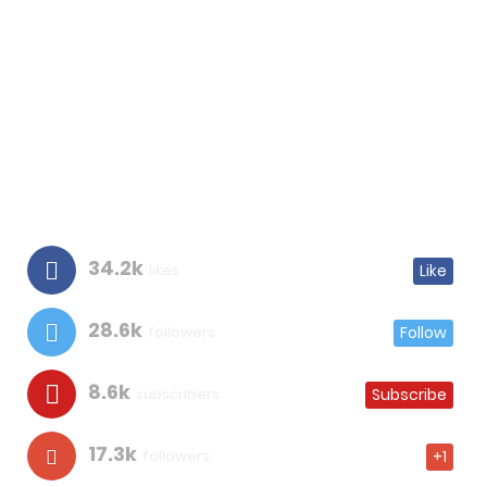
34.2k
likes
Like
28.6k
followers
Follow
8.6k
subscribers
Subscribe
17.3k
followers
+1