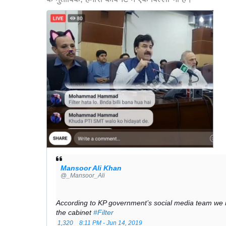
V
i
e
w
i
m
a
g
e
o
n
T
w
i
t
t
Mansoor Ali Khan
e
✔
@_Mansoor_Ali
r
According to KP government’s social media team we n
the cabinet 
#
Filter
1,320
8:11 PM - Jun 14, 2019