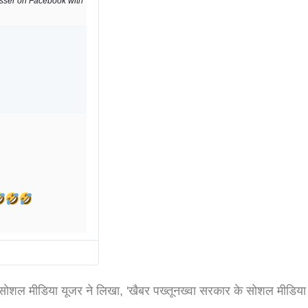
esser on Facebook with 
T
w
i
t
t
e
r
एक सोशल मीडिया यूजर ने लिखा, 'खैबर पख्तूनख्वा सरकार के सोशल मीडिया
A
d