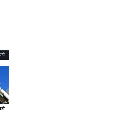
ेखें
मरी