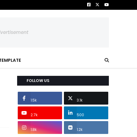
dvertisement
TEMPLATE
FOLLOW US
1.5k
3.1k
2.7k
500
1.8k
1.2k