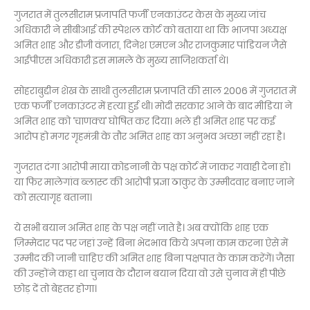
गुजरात में तुलसीराम प्रजापति फर्जी एनकाउंटर केस के मुख्य जांच
अधिकारी ने सीबीआई की स्पेशल कोर्ट को बताया था कि भाजपा अध्यक्ष
अमित शाह और डीजी वंजारा, दिनेश एमएन और राजकुमार पांडियन जैसे
आईपीएस अधिकारी इस मामले के मुख्य साजिशकर्ता थे।
सोहराबुद्दीन शेख के साथी तुलसीराम प्रजापति की साल 2006 में गुजरात में
एक फर्जी एनकाउंटर में हत्या हुई थी। मोदी सरकार आने के बाद मीडिया ने
अमित शाह को ‘चाणक्य’ घोषित कर दिया। भले ही अमित शाह पर कई
आरोप हो मगर गृहमंत्री के तौर अमित शाह का अनुभव अच्छा नहीं रहा है।
गुजरात दंगा आरोपी माया कोडनानी के पक्ष कोर्ट में जाकर गवाही देना हो।
या फिर मालेगांव ब्लास्ट की आरोपी प्रज्ञा ठाकुर के उम्मीदवार बनाए जाने
को सत्यागृह बताना।
ये सभी बयान अमित शाह के पक्ष नहीं जाते है। अब क्योंकि शाह एक
ज़िम्मेदार पद पर जहां उन्हें बिना भेदभाव किये अपना काम करना ऐसे में
उम्मीद की जानी चाहिए की अमित शाह बिना पक्षपात के काम करेंगें। जैसा
की उन्होंने कहा था चुनाव के दौरान बयान दिया वो उसे चुनाव में ही पीछे
छोड़ दें तो बेहतर होगा।