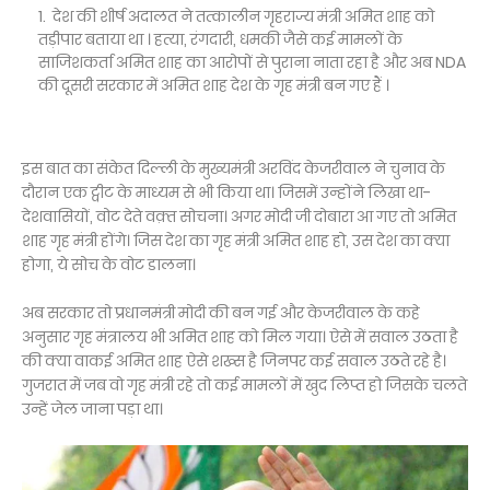
देश की शीर्ष अदालत ने तत्कालीन गृहराज्य मंत्री अमित शाह को
तड़ीपार बताया था । हत्या, रंगदारी, धमकी जैसे कई मामलों के
साजिशकर्ता अमित शाह का आरोपों से पुराना नाता रहा है और अब NDA
की दूसरी सरकार में अमित शाह देश के गृह मंत्री बन गए हैं ।
इस बात का संकेत दिल्ली के मुख्यमंत्री अरविंद केजरीवाल ने चुनाव के
दौरान एक ट्वीट के माध्यम से भी किया था। जिसमें उन्होंने लिखा था-
देशवासियों, वोट देते वक़्त सोचना। अगर मोदी जी दोबारा आ गए तो अमित
शाह गृह मंत्री होंगे। जिस देश का गृह मंत्री अमित शाह हो, उस देश का क्या
होगा, ये सोच के वोट डालना।
अब सरकार तो प्रधानमंत्री मोदी की बन गई और केजरीवाल के कहे
अनुसार गृह मंत्रालय भी अमित शाह को मिल गया। ऐसे में सवाल उठता है
की क्या वाकई अमित शाह ऐसे शख्स है जिनपर कई सवाल उठते रहे है।
गुजरात में जब वो गृह मंत्री रहे तो कई मामलों में खुद लिप्त हो जिसके चलते
उन्हें जेल जाना पड़ा था।