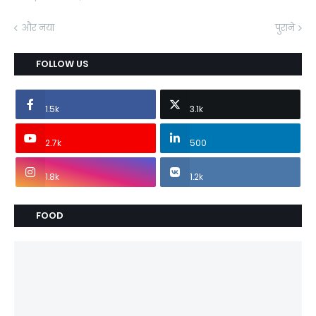
और नया
पुराने
FOLLOW US
1.5k
3.1k
2.7k
500
1.8k
1.2k
FOOD