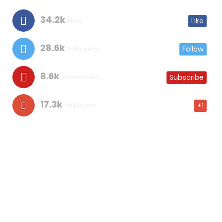
34.2k
likes
Like
28.6k
followers
Follow
8.6k
subscribers
Subscribe
17.3k
followers
+1