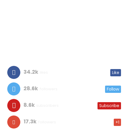
34.2k
likes
Like
28.6k
followers
Follow
8.6k
subscribers
Subscribe
17.3k
followers
+1