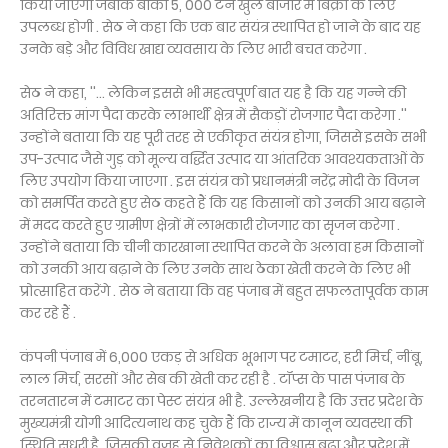
किया जाएगा जबकि बाकी 5, 000 टन खुले बाजार में बिक्री के लिए
उपलब्ध होगी . सेठ ने कहा कि एक बार संयंत्र स्थापित हो जाने के बाद यह
उनके बड़े और विविध खाद्य व्यवसाय के लिए भारी बचत करेगा .
सेठ ने कहा, ''... लेकिन इससे भी महत्वपूर्ण बात यह है कि यह गन्ने की
अतिरिक्त मांग पैदा करके लाभार्थी क्षेत्र में सैकड़ों रोजगार पैदा करेगा .''
उन्होंने बताया कि यह पूरी तरह से एकीकृत संयंत्र होगा, जिससे इसके सभी
उप-उत्पाद जैसे गुड़ को मूल्य वर्द्धित उत्पाद या आंतरिक आवश्यकताओं के
लिए उपयोग किया जाएगा . इस संयंत्र को प्रधानमंत्री नरेंद्र मोदी के विजन
को समर्पित करते हुए सेठ कहते हैं कि यह किसानों को उनकी आय बढ़ाने
में मदद करते हुए ग्रामीण क्षेत्रों में लाभकारी रोजगार का सृजन करेगा .
उन्होंने बताया कि चीनी कारखाना स्थापित करने के अलावा हम किसानों
को उनकी आय बढ़ाने के लिए उनके साथ ठेका खेती करने के लिए भी
प्रोत्साहित करेंगे . सेठ ने बताया कि वह पंजाब में बहुत सफलतापूर्वक काम
कर रहे हैं .
कंपनी पंजाब में 6,000 एकड़ से अधिक भूभाग पर टमाटर, हरी मिर्च, नींबू,
लाल मिर्च, सरसों और सेब की खेती कर रही है . टॉप्स के पास पंजाब के
तरनतारन में टमाटर का पेस्ट संयंत्र भी है. उल्लेखनीय है कि उत्तर प्रदेश के
मुख्यमंत्री योगी आदित्यनाथ कह चुके हैं कि राज्य में कानून व्यवस्था की
स्थिति सुधरी है, जिसकी वजह से निवेशकों का विश्वास बढ़ा और प्रदेश में