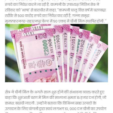
रूपये का निवेश करने जा रही है. कम्पनी के उपाध्यक्ष नितिन सेठ ने
रविवार को 'भाषा' से बातचीत में कहा, ''कम्पनी चालू वित्त वर्ष में चरणबद्ध
तरीके से 500 करोड़ रूपये का निवेश कर रही है. गन्ना समृद्ध
मुज़फ़्फ़रनगर-सहारनपुर बेल्ट में 50 एकड़ में चीनी मिल स्थापित होगी .''
सेठ ने चीनी मिल के अगले साल शुरू होने की संभावना व्यक्त करते हुए
कहा कि शुरूआती चरण में मिल की सालाना क्षमता 15 हजार टन होगी, जो
क्रमश: बढायी जाएगी . उन्होंने बताया कि विभिन्न खाद्य उत्पादों के
उत्पादन के लिए कंपनी द्वारा स्वयं लगभग 10, 000 टन चीनी का उपयोग