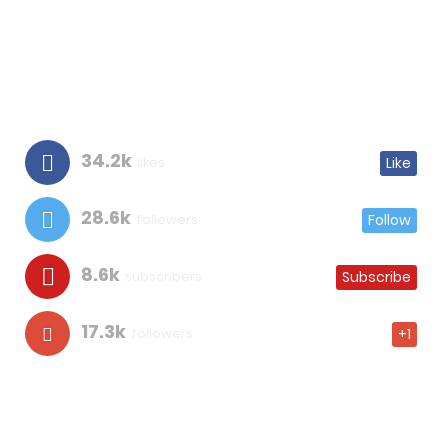
34.2k
likes
Like
28.6k
followers
Follow
8.6k
subscribers
Subscribe
17.3k
followers
+1