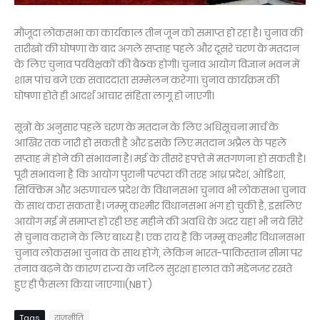
मौजूदा लोकसभा का कार्यकाल तीन जून को समाप्त हो रहा है। चुनाव की
तारीखों की घोषणा के बाद अगले सप्ताह पहले और दूसरे चरण के मतदान
के लिए चुनाव पर्यवेक्षकों की बैठक होगी। चुनाव आयोग विज्ञान भवन में
शाम पांच बजे एक संवाददाता सम्मेलन करेगा। चुनाव कार्यक्रम की
घोषणा होते ही आदर्श आचार संहिता लागू हो जाएगी।
सूत्रों के अनुसार पहले चरण के मतदान के लिए अधिसूचना मार्च के
आखिर तक जारी हो सकती है और इसके लिए मतदान अप्रैल के पहले
सप्ताह में होने की संभावना है। मई के तीसरे हफ्ते में मतगणना हो सकती है।
पूरी संभावना है कि आयोग पुरानी परंपरा की तरह आंध्र प्रदेश, ओडिशा,
सिक्किम और अरुणाचल प्रदेश के विधानसभा चुनाव भी लोकसभा चुनाव
के साथ करा सकता है। जम्मू कश्मीर विधानसभा भंग हो चुकी है, इसलिए
आयोग मई में समाप्त हो रही छह महीने की अवधि के अंदर यहां भी नये सिरे
से चुनाव कराने के लिए बाध्य है। एक राय है कि जम्मू कश्मीर विधानसभा
चुनाव लोकसभा चुनाव के साथ होंगे, लेकिन भारत-पाकिस्तान सीमा पर
तनाव बढ़ने के कारण राज्य के जटिल सुरक्षा हालात को मद्देनजर रखते
हुए ही फैसला किया जाएगा।(NBT)
Tags
राजनीति